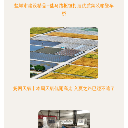
盐城市建设精品—盐马路枢纽打造优质集装箱登车
桥
扬网天氣丨本周天氣低開高走 入夏之路已經不遠了