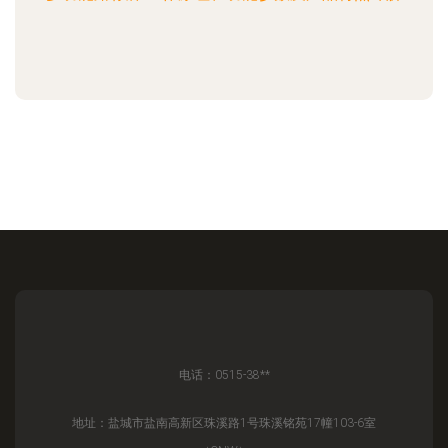
电话：0515-38**
地址：盐城市盐南高新区珠溪路1号珠溪铭苑17幢103-6室